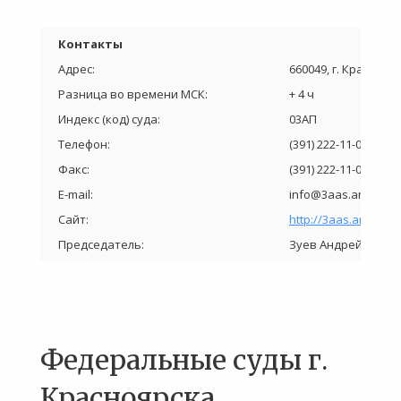
Контакты
Адрес:
660049, г. Краснояр
Разница во времени МСК:
+ 4 ч
Индекс (код) суда:
03АП
Телефон:
(391) 222-11-00
Факс:
(391) 222-11-00
E-mail:
info@3aas.arbitr.ru
Сайт:
http://3aas.arbitr.ru/
Председатель:
Зуев Андрей Олего
Федеральные суды г.
Красноярска