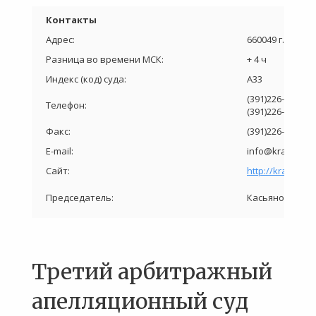
Контакты
Адрес:
660049 г. Красно
Разница во времени МСК:
+ 4 ч
Индекс (код) суда:
А33
(391)226-57-64
Телефон:
(391)226-59-00
Факс:
(391)226-59-02
E-mail:
info@krasnoyars
Сайт:
http://krasnoyar
Касьянова Лар
Председатель:
Третий арбитражный
апелляционный суд