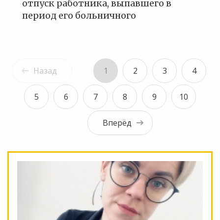
отпуск работника, выпавшего в
период его больничного
Назад
1
2
3
4
5
6
7
8
9
10
Вперёд