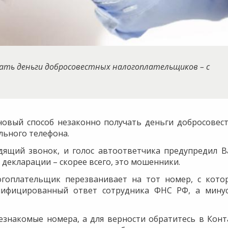
чать деньги добросовестных налогоплательщиков – с
овый способ незаконно получать деньги добросовес
ьного телефона.
дящий звонок, и голос автоответчика предупредил В
 декларации – скорее всего, это мошенники.
огоплательщик перезванивает на тот номер, с кото
алифицированный ответ сотрудника ФНС РФ, а мину
езнакомые номера, а для верности обратитесь в Конт