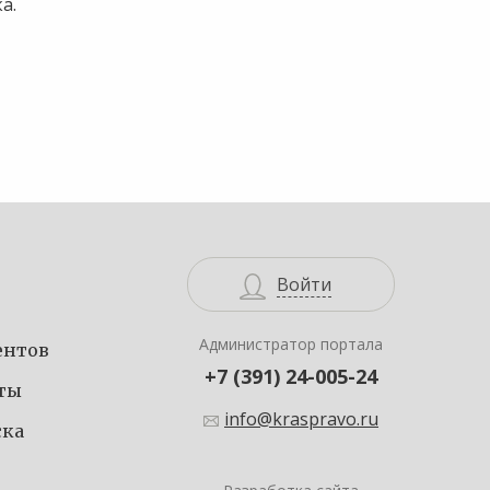
а.
Войти
Администратор портала
ентов
+7 (391) 24-005-24
еты
info@kraspravo.ru
ска