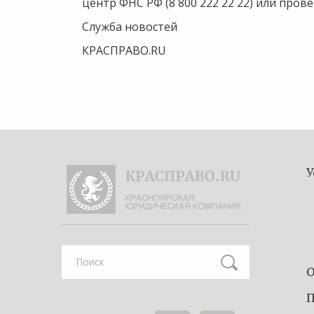
центр ФНС РФ (8 800 222 22 22) или про
Служба новостей
КРАСПРАВО.RU
У
О
Найти
П