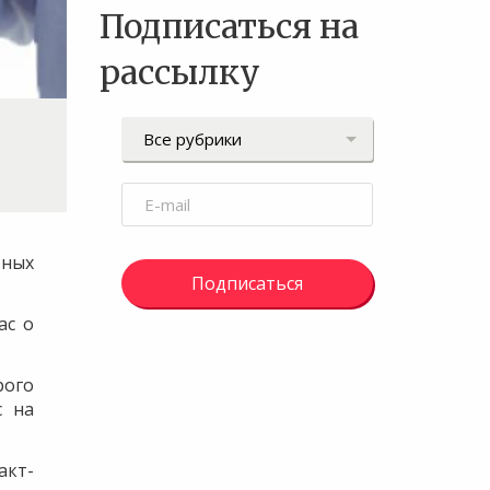
Подписаться на
рассылку
тных
Подписаться
ас о
рого
с на
акт-