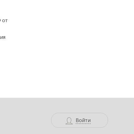
 от
ния
Войти