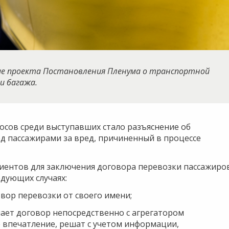
ние проекта Постановления Пленума о транспортной
 и багажа.
осов среди выступавших стало разъяснение об
ед пассажирами за вред, причиненный в процессе
лиентов для заключения договора перевозки пассажиро
едующих случаях:
овор перевозки от своего имени;
чает договор непосредственно с агрегатором
е впечатление, решат с учетом информации,