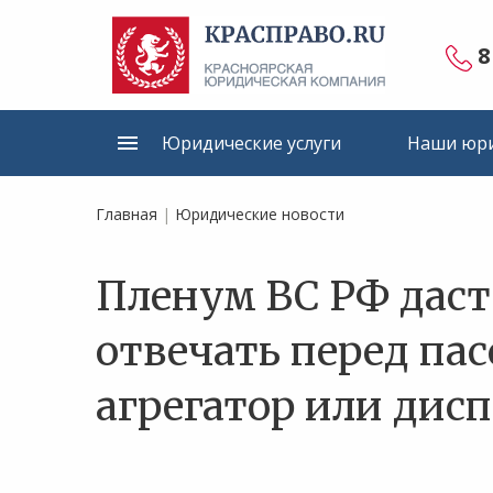
8
Юридические услуги
Наши юри
Главная
|
Юридические новости
Пленум ВС РФ даст 
отвечать перед па
агрегатор или дисп