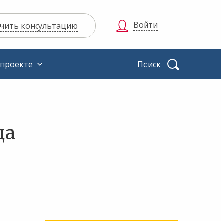
Войти
чить консультацию
 проекте
Найти
да