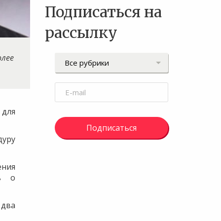
Подписаться на
рассылку
олее
 для
Подписаться
дуру
ения
ь о
 два