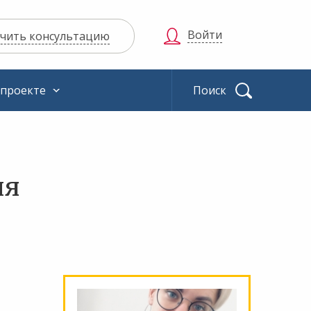
Войти
чить консультацию
 проекте
Найти
ия