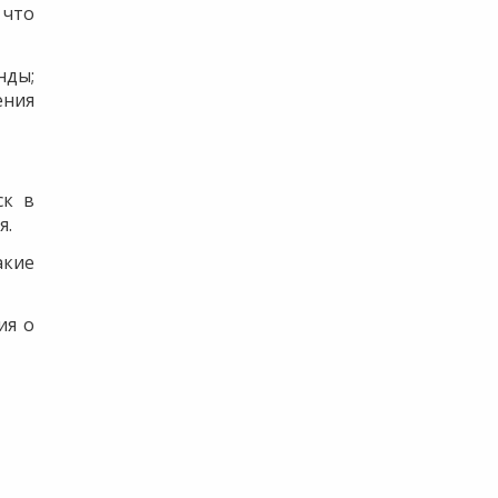
 что
нды;
ения
ск в
я.
акие
ия о