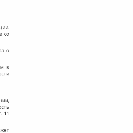
ции.
е со
ра о
ем в
ости
нии,
ость
. 11
ожет