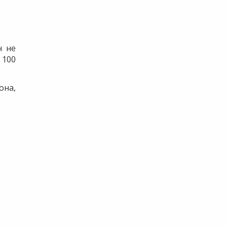
н не
 100
она,