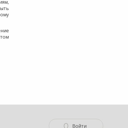
иям,
быть
ному
ение
 том
Войти