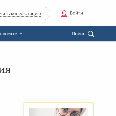
Войти
чить консультацию
 проекте
Найти
ия