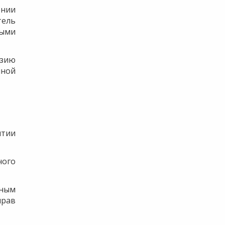
ении
тель
ыми
нзию
иной
ятии
ного
вным
прав