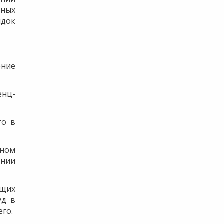
иных
ядок
ение
енц-
го в
бном
ении
ющих
уд в
го.