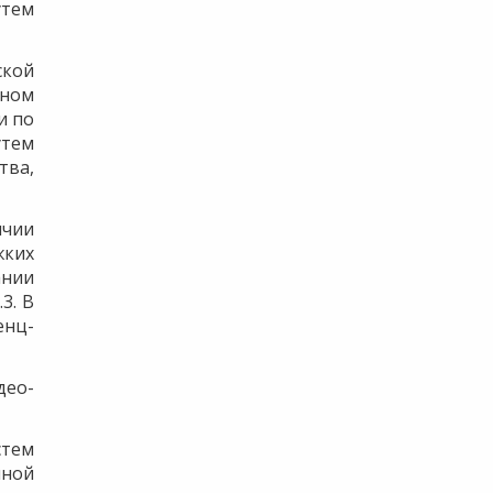
утем
ской
бном
и по
утем
тва,
ичии
жких
ании
.
3. В
енц-
део-
стем
нной