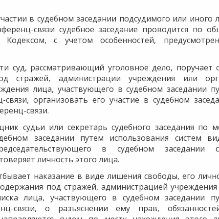
участии в судебном заседании подсудимого или иного 
нференц-связи судебное заседание проводится по о
 Кодексом, с учетом особенностей, предусмотре
ти суд, рассматривающий уголовное дело, поручает с
од стражей, администрации учреждения или орг
ождения лица, участвующего в судебном заседании п
-связи, организовать его участие в судебном засед
еренц-связи.
щник судьи или секретарь судебного заседания по м
дебном заседании путем использования систем ви
редседательствующего в судебном заседании су
товеряет личность этого лица.
тбывает наказание в виде лишения свободы, его личн
содержания под стражей, администрацией учреждения
писка лица, участвующего в судебном заседании п
енц-связи, о разъяснении ему прав, обязанност