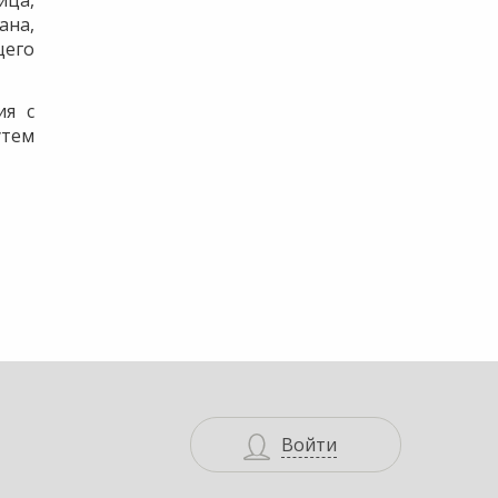
ица,
ана,
щего
ия с
тем
Войти