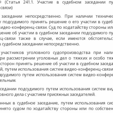
 (Статья 241.1. Участие в судебном заседании п
связи)
 заседании непосредственно. При наличии техниче
у подсудимого принять решение о его участии в суде
идео-конференц-связи. Суд по ходатайству стороны ил
ение об участии в судебном заседании подсудимого п
ц-связи также в случае, если имеются обстоятельс
 судебном заседании непосредственно.
 участников уголовного судопроизводства при нал
ри рассмотрении уголовных дел о тяжких и особо тя
 сторон принять решение об участии в судебном засед
й, путем использования систем видео-конференц-связи
одсудимого путем использования систем видео-конфер
тельным.
заседании подсудимого путем использования систем ви
вного дела с участием присяжных заседателей.
анных в судебное заседание, путем использования си
инято судом по ходатайству стороны или по собстве