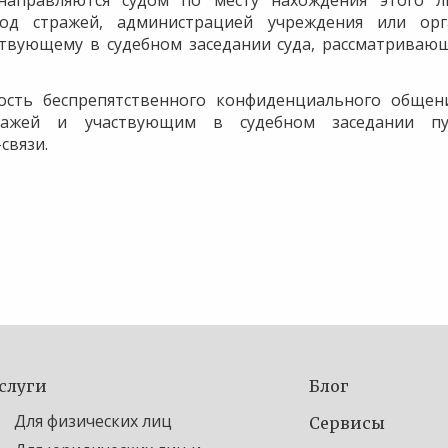
направляются судом по месту нахождения этого л
од стражей, администрацией учреждения или орг
ствующему в судебном заседании суда, рассматриваю
ость беспрепятственного конфиденциального общен
ражей и участвующим в судебном заседании пу
связи.
слуги
Блог
Для физических лиц
Сервисы