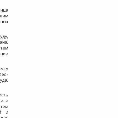
лица
бщим
нных
уду,
ана,
утем
ании
есту
део-
да,
ость
 или
утем
ей и