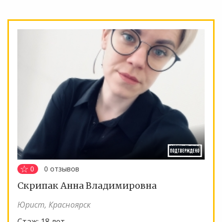
0
0
отзывов
Скрипак Анна Владимировна
Юрист, Красноярск
Стаж:
18 лет