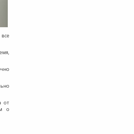
 все
емя,
очно
льно
а от
ом о