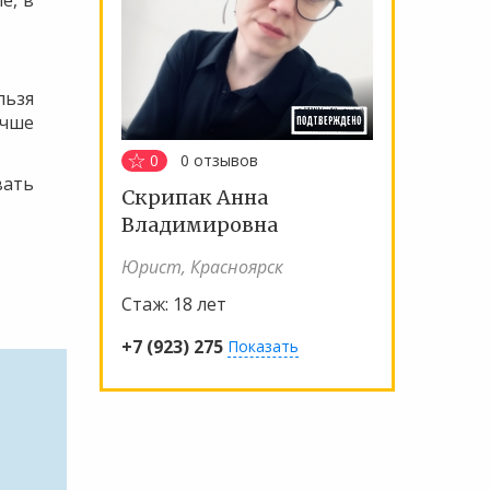
е, в
льзя
учше
0
0
отзывов
вать
Скрипак Анна
Владимировна
Юрист, Красноярск
Стаж:
18 лет
+7 (923) 275
Показать