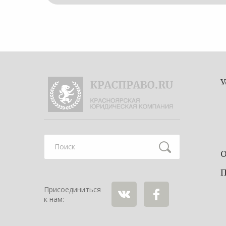
У
О
Найти
П
Присоединиться
к нам:
ВКонтакте
Facebook