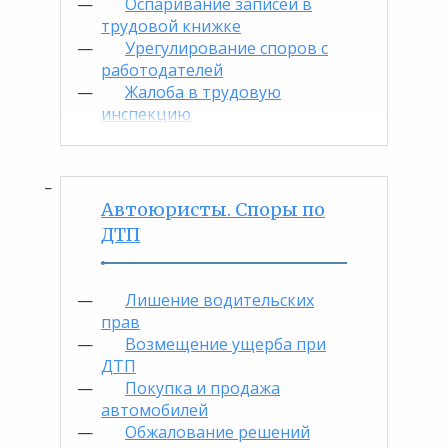
Оспаривание записей в
трудовой книжке
Урегулирование споров с
работодателей
Жалоба в трудовую
инспекцию
Автоюристы. Споры по
ДТП
Лишение водительских
прав
Возмещение ущерба при
ДТП
Покупка и продажа
автомобилей
Обжалование решений